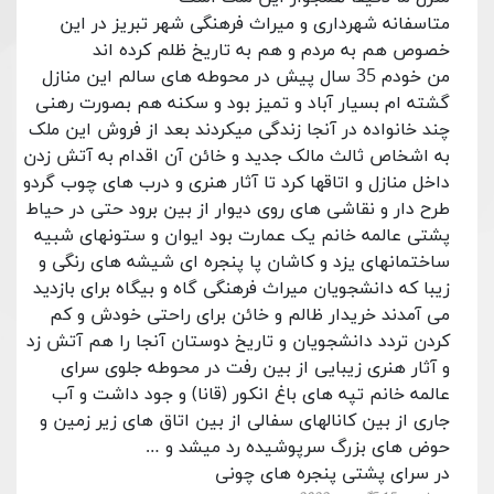
متاسفانه شهرداری و میراث فرهنگی شهر تبریز در این
خصوص هم به مردم و هم به تاریخ ظلم کرده اند
من خودم 35 سال پیش در محوطه های سالم این منازل
گشته ام بسیار آباد و تمیز بود و سکنه هم بصورت رهنی
چند خانواده در آنجا زندگی میکردند بعد از فروش این ملک
به اشخاص ثالث مالک جدید و خائن آن اقدام به آتش زدن
داخل منازل و اتاقها کرد تا آثار هنری و درب های چوب گردو
طرح دار و نقاشی های روی دیوار از بین برود حتی در حیاط
پشتی عالمه خانم یک عمارت بود ایوان و ستونهای شبیه
ساختمانهای یزد و کاشان پا پنجره ای شیشه های رنگی و
زیبا که دانشجویان میراث فرهنگی گاه و بیگاه برای بازدید
می آمدند خریدار ظالم و خائن برای راحتی خودش و کم
کردن تردد دانشجویان و تاریخ دوستان آنجا را هم آتش زد
و آثار هنری زیبایی از بین رفت در محوطه جلوی سرای
عالمه خانم تپه های باغ انکور (قانا) و جود داشت و آب
جاری از بین کانالهای سفالی از بین اتاق های زیر زمین و
حوض های بزرگ سرپوشیده رد میشد و …
در سرای پشتی پنجره های چونی