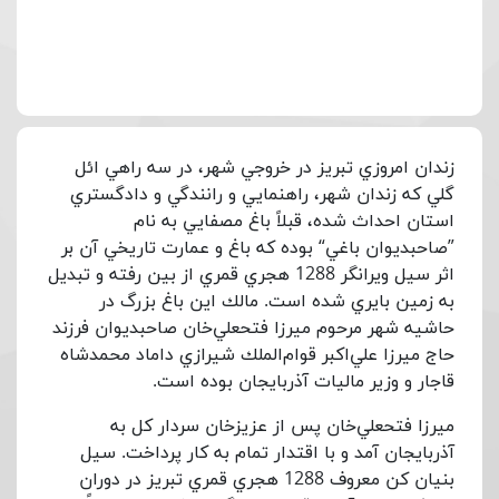
زندان امروزي تبريز در خروجي شهر، در سه راهي ائل
گلي كه زندان شهر، راهنمايي و رانندگي و دادگستري
استان احداث شده، قبلاً باغ مصفايي به نام
”صاحبديوان باغي“ بوده كه باغ و عمارت تاريخي آن بر
اثر سيل ويرانگر 1288 هجري قمري از بين رفته و تبديل
به زمين بايري شده است. مالك اين باغ بزرگ در
حاشيه شهر مرحوم ميرزا فتحعلي‌خان صاحبديوان فرزند
حاج ميرزا علي‌اكبر قوام‌الملك شيرازي داماد محمدشاه
قاجار و وزير ماليات آذربايجان بوده است.
ميرزا فتحعلي‌خان پس از عزيزخان سردار كل به
آذربايجان آمد و با اقتدار تمام به كار پرداخت. سيل
بنيان كن معروف 1288 هجري قمري تبريز در دوران