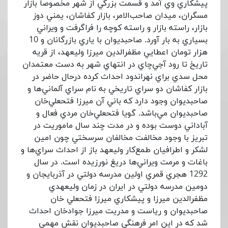
پيشكاري وي آمد و قسمت بزرگي از شهر مخصوصاً بازار
مسگران، ميدان صاحب‌الامر، بازار كفاشان، يمني دوز
بازار، راسته بازار و راسته كوچه را فراگرفت و ويراني
بسياري به بار آورد. صاحبديوان با ياري بازرگانان و 10
هزار تومان اعطايي مظفرالدين ميرزا وليعهد، از قريه
تاريخ تا رود آجي‌چاي در انتهاي شهر به دست معتمدان
محل سدي براي نهراندود احداث كرده درحال حاضر در
بازار كفاشان دو سراي تاريخي به نام سراي آلماني‌ها و
صاحبديوان وجود دارد كه باني آن ميرزا فتحعلي‌خان
صاحبديوان مي‌باشد. گويا فتحعلي‌خان مردي فعال و
آباداني دوست بوده و در مدت چند سال ماموريت در
تبريز با وجود مخالفت مخالفان سرسختي چون امين
لشكر و اطرافيان طمع‌كار وليعهد باز از احداث سراي‌ها و
باغات و مرمت ويراني‌ها دريغ نورزيده است. در سال
1292 هجري قمري اولين مدرسه دولتي در آذربايجان و
دومين مدرسه دولتي در ايران در زمان وليعهدي
مظفرالدين ميرزا و پيشكاري ميرزا فتحعلي خان
صاحبديوان و رياست و مدريت ميرزا جوادخان احداث
شد كه در اين امر فرهنگي صاحبديوان نقش مهمي