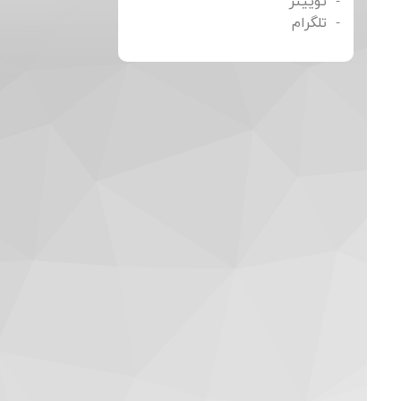
توییتر
تلگرام