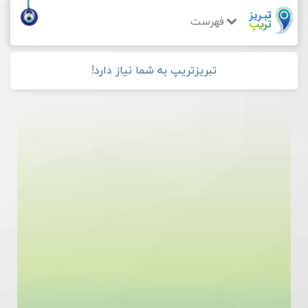
فهرست
تبریزتریپ به شما نیاز دارد!