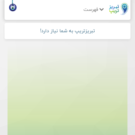
فهرست
تبریزتریپ به شما نیاز دارد!