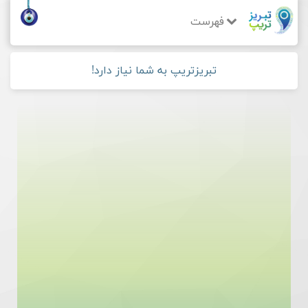
فهرست
تبریزتریپ به شما نیاز دارد!