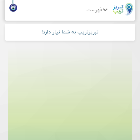
فهرست
تبریزتریپ به شما نیاز دارد!