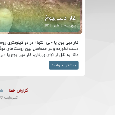
غار دیبی‌یوخ
پنج‌شنبه، 8 مارس 2018
غار دبی یوخ یا «بی انتها» در دو کیلومتری رو
دست نخورده و در حدفاصل بین روستاهای دوگیجا
دانا؛ به نقل از آوای ورزقان، غار دبی یوخ یا «بی
بیشتر بخوانید
گزارش خطا
شر
کپی‌رایت © ۱۳۹۶-۱۴۰۳ تمامی مطالب تبریزتریپ تحت پروا