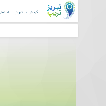
گردش در تبریز
راهنما