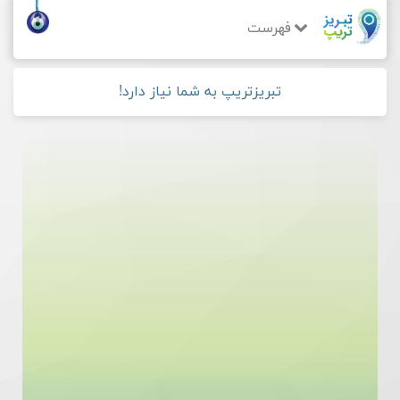
فهرست
تبریزتریپ به شما نیاز دارد!