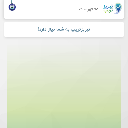
فهرست
تبریزتریپ به شما نیاز دارد!