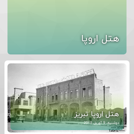
هتل اروپا
هتل اروپا تبریز
دوشنبه، 9 آوریل 2018