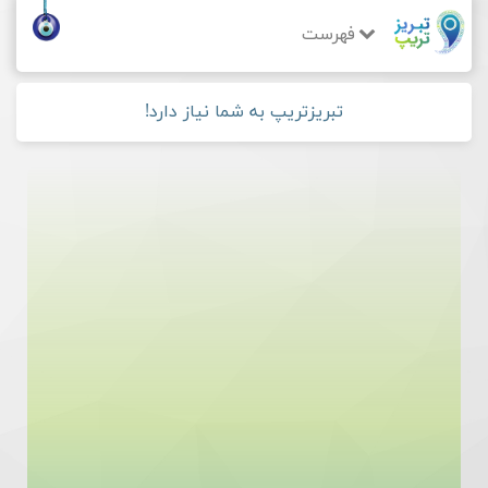
فهرست
تبریزتریپ به شما نیاز دارد!