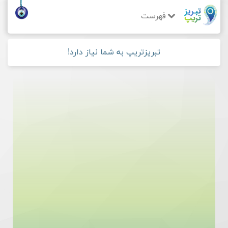
فهرست
تبریزتریپ به شما نیاز دارد!