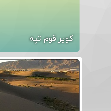
کویر قوم تپه