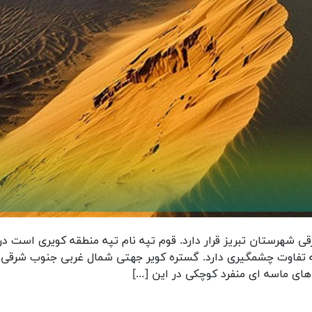
ی شهرستان تبریز قرار دارد. قوم تپه نام تپه منطقه کویری است در
قه تفاوت چشمگیری دارد. گستره کویر جهتی شمال غربی جنوب شرقی
 های ماسه ای منفرد کوچکی در این […]