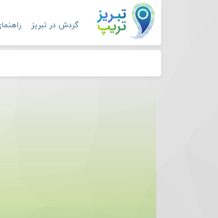
گردش در تبریز
راهنما