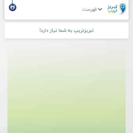
فهرست
تبریزتریپ به شما نیاز دارد!