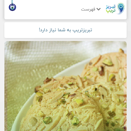
فهرست
تبریزتریپ به شما نیاز دارد!