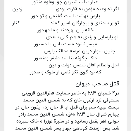
عبارت لب شیرین چو لوءلوء منثور
اگر نه وعده مؤمن به آخرت بودی زمین
پارس بهشت است گفتمی و تو حور
تو بر سمندی و بیچارگان اسیر کمند کنار
خانه زین بهره‌مند و ما مهجور
تو پارسایی و رندی به هم کنی سعدی
میسر نشود مست باش یا مستور
چنین سوار درین عرصه ممالک پارس
ملک چگونه بنا شد مظفر ومنصور
اجل واعظم آفاق شمس دولت و دین
که برد گوی نکو نامی از ملوک و صدور
قتل صاحب دیوان
در۴ شعبان ۶۸۳ به خاطر سعایت فخرالدین قزوینی
مستوفی نزد ارغون خان که به شمس الدین محمد
تهمت تهیه سم برای قتل ابا قا خان زد، ارغون خان در
چهارم شوال سال ۶۸۳ ه۰ق، شمس الدین محمد رادر
حوالی اهر بقتل رسانید و در مقبرةالوزرا ه خاک سپرده
شد. پس ازمدت کوتاهی چهار پسر شمس الدین محمد