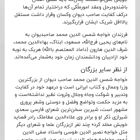
باشندودرحل وعقد امورملُکی که دراختیار تمام آن‌ها
درکف کفایت صاحب دیوان وکسان وقرار داشت مستقل
یالااقل شریک ایشان قراربگیرند.
فرزندان خواجه شمس الدین محمد صاحبدیوان به
نام‌های یحیی فرج‌الله، مسعود، ابتاک، بهاءالدین محمد،
شرف الدین هارون (داماد المعتصم باالله) هریک به نوبه
خود ازادیبان ودانشمندان زمان خود به‌شمار می‌آمده‌اند.
از نظر سایر بزرگان
خواجه شمس الدین محمد صاحب دیوان از بزرگترین
وزرا وعمال و کتاب ایرانی است و درعهد خود در کفایت
وتدبیر و شوکت وجاه وجلال وثروت نظیر نداشته‌است و
به مزید حکمت وتواضع وفضل و دوستی وشعر پروری
مشهور است، شیرین سخن‌ترین شعرای فارسی سعدی
شیرازی ذکر او و برادر وی علاءالدین عطاملک رادر قصاید
خویش مخلد کرد۰ چند نفر ازبزرگان علما و شعرای دیگر
مثل خواجه نصیر الدین طوسی واستاد صفی الدین
اُرموی وخواجه همام الدین تبریزی وبدر الدین جاجرمی