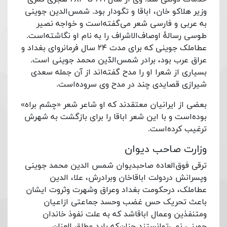
وزیر هلاکو خان، اباقا و تگودار بود. شمس‌الدین جوینی
به عربی و فارسی شعر می‌گفته‌است و خواجه نصیر
طوسی رسالهٔ اوصاف‌الاشراف را به نام او نگاشته‌است.
عطاملک جوینی که برای مدت ۲۴ سال فرمانروای بغداد و
عراق عرب بود، برادر شمس‌الدّین محمد جوینی است.
بسیاری از شعرا او را مدح گفته‌اند از آن جمله سعدی
شیرازی قصایدی چند در مدح وی سروده‌است.
بعضی از ایرانیان معتقدند که او شاعر شعر «چشم براه»
بوده‌است و با این شعر اباقا را برای بازگشت به شهرش
ترغیب کرده‌است.
وزارت صاحب دیوان
ترقی فوق‌العاده صاحبدیوان شمس الدین محمد جوینی
وپسرانش دردولت اباقاخان وبرادرش، علا، الدین
عطاملک، درحکومت بغداد وعراق وشهرت وثروت ایشان
باعث تحریک حس غضب وحسد جماعتی ازاعیان
ومتنفذین وعمال اباقاشد که به علت نفوذ خاندان
جوینی نمی‌توانستند چنان‌که باید مطلق العنان