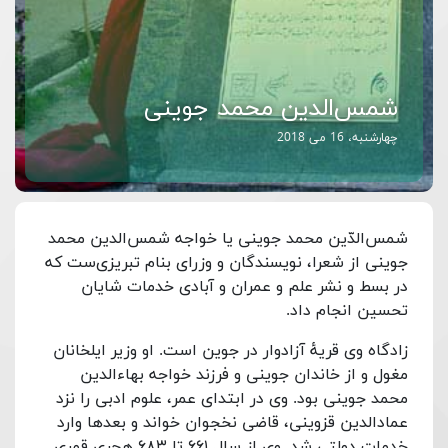
شمس‌الدین محمد جوینی
چهارشنبه، 16 می 2018
شمس‌الدّین محمد جوینی یا خواجه شمس‌الدین محمد
جوینی از شعرا، نویسندگان و وزرای بنام تبریزی‌ست که
در بسط و نشر علم و عمران و آبادی خدمات شایان
تحسین انجام داد.
زادگاه وی قریهٔ آزادوار در جوین است. او وزیر ایلخانان
مغول و از خاندان جوینی و فرزند خواجه بهاءالدین
محمد جوینی بود. وی در ابتدای عمر، علوم ادبی را نزد
عمادالدین قزوینی، قاضی نخجوان خواند و بعدها وارد
خدمات دولتی شد. وی از سال ۶۶۱ تا ۶۸۳ هجری قمری