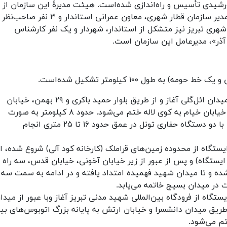
نفر اصلی و یک نفر علی‌البدل شامل شهردار، مدیر سازمان قطار شهری، معاون عمرانی استاندار و ۳ نفر صاحب‌نظر
هری تبریز نیز متشکل از استاندار، شهردار و یک نفر کارشناس
ذر»، مدیرعامل این سازمان است.
به طول ۱۰۰ کیلومتر تشکیل شده‌است.
خط ۱: به طول ۱۷٬۲ کیلومتر با ۱۸ ایستگاه از میدان ائل‌گلی آغاز و از طریق بلوار حمید باکری و ۲۹ بهمن، خیابان
و خیابان خیام به کوی لاله ختم می‌شود. حدود ۸ کیلومتر به صورت
تونل عمیق طراحی شده و عملیات حفاری آن با دو دستگاه حفاری تونل در عمق حدود ۱۶ تا ۲۵ متری انجام
 ۲: به طول حدود ۲۲٬۴ کیلومتر شامل ۲۰ ایستگاه از محدوده زمین‌های قراملک (کارخانه کود آلی) شروع شده، ا
یستگاه) و پس از عبور از زیر خیابان آخونی، خیابان قدس، سه راه
ده و تا میدان شهید فهمیده امتداد یافته و در ادامه به سمت سه
 در میدان بسیج خاتمه می‌یابد.
۳: به طول حدود ۱۵ کیلومتر و شامل ۱۴ ایستگاه از فرودگاه بین‌المللی شهید مدنی تبریز آغاز وبا عبور از مید
 طریق میدان دانشسرا و خیابان ارتش به پایانه بزرگ اتوبوس‌های بی
تم می‌شود.